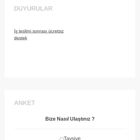
DUYURULAR
İş teslimi sonrası ücretsiz
destek
İstanbulun Tüm İlçerine
Hizmetimiz Bulunmaktadır.
ANKET
Bize Nasıl Ulaştınız ?
Tavsiye