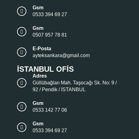
Gsm
0533 394 69 27
Gsm
0507 957 78 81
E-Posta
ayteksankara@gmail.com
İSTANBUL OFIS
Adres
Güllübağları Mah. Taşocağı Sk. No: 9 /
92 / Pendik / İSTANBUL
Gsm
0533 142 77 06
Gsm
0533 394 69 27