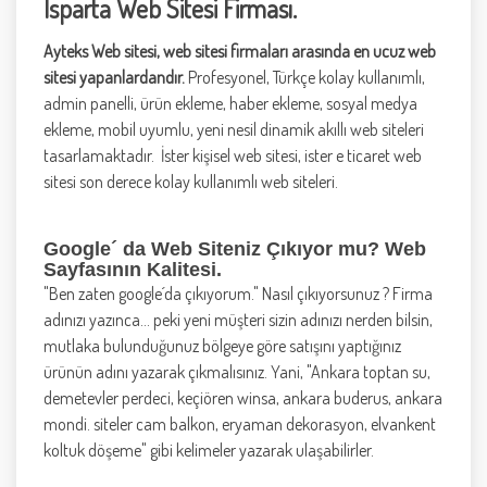
Isparta Web Sitesi Firması.
Ayteks Web sitesi, web sitesi firmaları arasında en ucuz web
sitesi yapanlardandır.
Profesyonel, Türkçe kolay kullanımlı,
admin panelli, ürün ekleme, haber ekleme, sosyal medya
ekleme, mobil uyumlu, yeni nesil dinamik akıllı web siteleri
tasarlamaktadır. İster kişisel web sitesi, ister e ticaret web
sitesi son derece kolay kullanımlı web siteleri.
Google´ da Web Siteniz Çıkıyor mu? Web
Sayfasının Kalitesi
.
"Ben zaten google´da çıkıyorum." Nasıl çıkıyorsunuz ? Firma
adınızı yazınca... peki yeni müşteri sizin adınızı nerden bilsin,
mutlaka bulunduğunuz bölgeye göre satışını yaptığınız
ürünün adını yazarak çıkmalısınız. Yani, "Ankara toptan su,
demetevler perdeci, keçiören winsa, ankara buderus, ankara
mondi. siteler cam balkon, eryaman dekorasyon, elvankent
koltuk döşeme" gibi kelimeler yazarak ulaşabilirler.