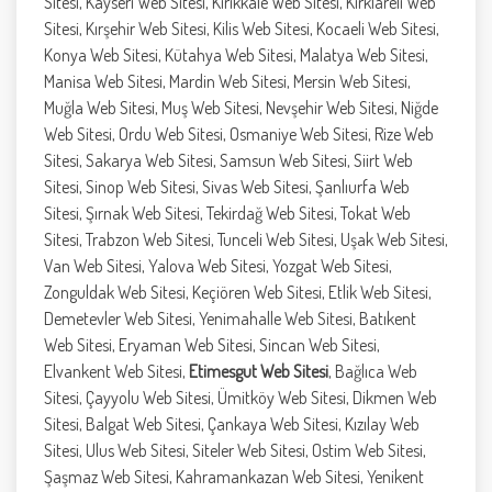
Sitesi, Kayseri Web Sitesi, Kırıkkale Web Sitesi, Kırklareli Web
Sitesi, Kırşehir Web Sitesi, Kilis Web Sitesi, Kocaeli Web Sitesi,
Konya Web Sitesi, Kütahya Web Sitesi, Malatya Web Sitesi,
Manisa Web Sitesi, Mardin Web Sitesi, Mersin Web Sitesi,
Muğla Web Sitesi, Muş Web Sitesi, Nevşehir Web Sitesi, Niğde
Web Sitesi, Ordu Web Sitesi, Osmaniye Web Sitesi, Rize Web
Sitesi, Sakarya Web Sitesi, Samsun Web Sitesi, Siirt Web
Sitesi, Sinop Web Sitesi, Sivas Web Sitesi, Şanlıurfa Web
Sitesi, Şırnak Web Sitesi, Tekirdağ Web Sitesi, Tokat Web
Sitesi, Trabzon Web Sitesi, Tunceli Web Sitesi, Uşak Web Sitesi,
Van Web Sitesi, Yalova Web Sitesi, Yozgat Web Sitesi,
Zonguldak Web Sitesi, Keçiören Web Sitesi, Etlik Web Sitesi,
Demetevler Web Sitesi, Yenimahalle Web Sitesi, Batıkent
Web Sitesi, Eryaman Web Sitesi, Sincan Web Sitesi,
Elvankent Web Sitesi,
Etimesgut Web Sitesi
, Bağlıca Web
Sitesi, Çayyolu Web Sitesi, Ümitköy Web Sitesi, Dikmen Web
Sitesi, Balgat Web Sitesi, Çankaya Web Sitesi, Kızılay Web
Sitesi, Ulus Web Sitesi, Siteler Web Sitesi, Ostim Web Sitesi,
Şaşmaz Web Sitesi, Kahramankazan Web Sitesi, Yenikent