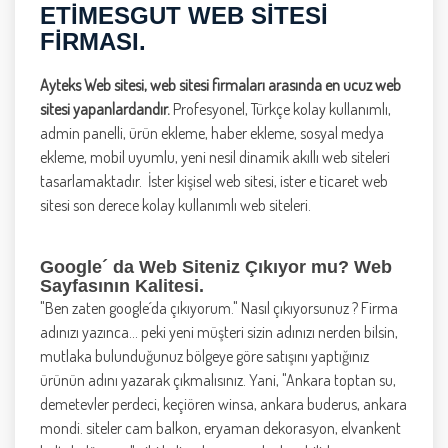
ETIMESGUT WEB SITESI
FIRMASI.
Ayteks Web sitesi, web sitesi firmaları arasında en ucuz web
sitesi yapanlardandır.
Profesyonel, Türkçe kolay kullanımlı,
admin panelli, ürün ekleme, haber ekleme, sosyal medya
ekleme, mobil uyumlu, yeni nesil dinamik akıllı web siteleri
tasarlamaktadır. İster kişisel web sitesi, ister e ticaret web
sitesi son derece kolay kullanımlı web siteleri.
Google´ da Web Siteniz Çıkıyor mu? Web
Sayfasının Kalitesi
.
"Ben zaten google´da çıkıyorum." Nasıl çıkıyorsunuz ? Firma
adınızı yazınca... peki yeni müşteri sizin adınızı nerden bilsin,
mutlaka bulunduğunuz bölgeye göre satışını yaptığınız
ürünün adını yazarak çıkmalısınız. Yani, "Ankara toptan su,
demetevler perdeci, keçiören winsa, ankara buderus, ankara
mondi. siteler cam balkon, eryaman dekorasyon, elvankent