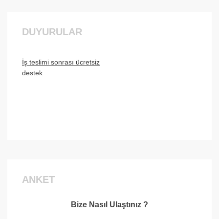
DUYURULAR
İş teslimi sonrası ücretsiz
destek
İstanbulun Tüm İlçerine
Hizmetimiz Bulunmaktadır.
ANKET
Bize Nasıl Ulaştınız ?