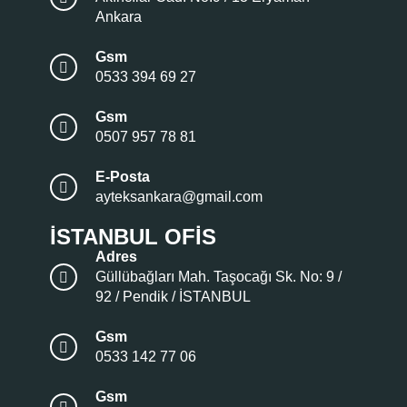
Ankara
Gsm
0533 394 69 27
Gsm
0507 957 78 81
E-Posta
ayteksankara@gmail.com
İSTANBUL OFIS
Adres
Güllübağları Mah. Taşocağı Sk. No: 9 /
92 / Pendik / İSTANBUL
Gsm
0533 142 77 06
Gsm